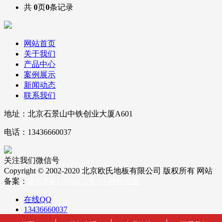
共
0
页
0
条记录
网站首页
关于我们
产品中心
案例展示
新闻动态
联系我们
地址：北京石景山中铁创业大厦A601
电话：
13436660037
关注我们微信号
Copyright © 2002-2020 北京欧氏地板有限公司 版权所有 网站
备案：
京ICP备13050672号-19
网站地图
在线QQ
13436660037